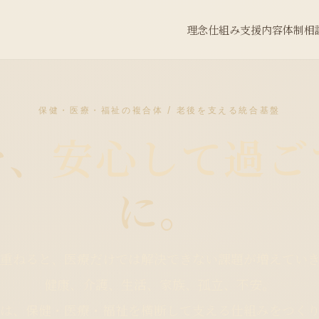
理念
仕組み
支援内容
体制
相
保健・医療・福祉の複合体 / 老後を支える統合基盤
を、
安心して過ご
に。
重ねると、医療だけでは解決できない課題が増えてい
健康、介護、生活、家族、孤立、不安。
は、保健・医療・福祉を横断して支える仕組みをつく