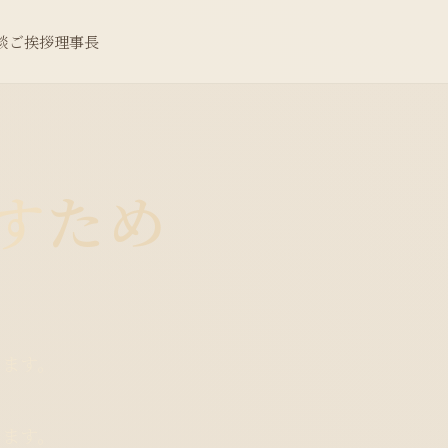
談
ご挨拶
理事長
す
ため
きます。
ります。