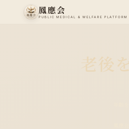
鳳應会
PUBLIC MEDICAL & WELFARE PLATFORM
老後
年齢を
鳳應会